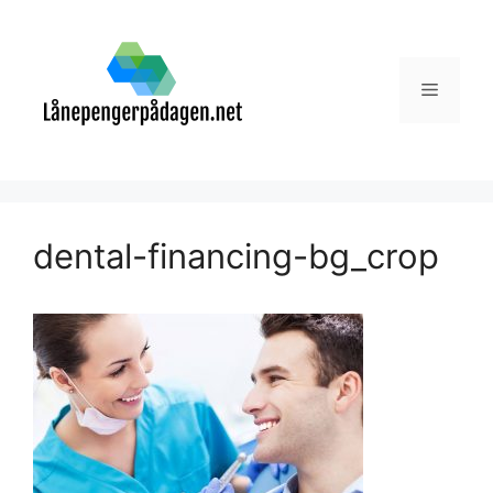
Skip
to
content
Menu
dental-financing-bg_crop