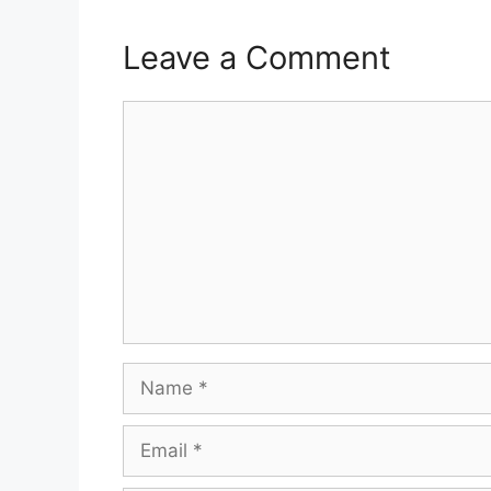
Leave a Comment
Comment
Name
Email